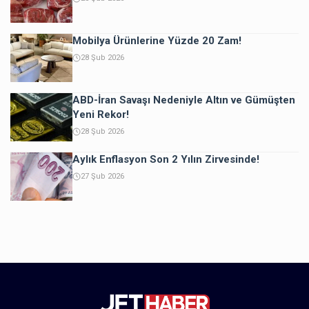
Mobilya Ürünlerine Yüzde 20 Zam!
28 Şub 2026
ABD-İran Savaşı Nedeniyle Altın ve Gümüşten
Yeni Rekor!
28 Şub 2026
Aylık Enflasyon Son 2 Yılın Zirvesinde!
27 Şub 2026