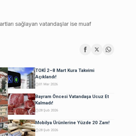
şartları sağlayan vatandaşlar ise muaf
TOKİ 2–8 Mart Kura Takvimi
Açıklandı!
01 Mar 2026
Bayram Öncesi Vatandaşa Ucuz Et
Kalmadı!
28 Şub 2026
Mobilya Ürünlerine Yüzde 20 Zam!
28 Şub 2026