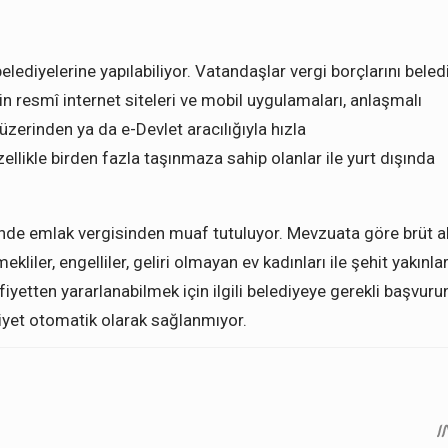
lediyelerine yapılabiliyor. Vatandaşlar vergi borçlarını beled
rin resmî internet siteleri ve mobil uygulamaları, anlaşmalı
 üzerinden ya da e-Devlet aracılığıyla hızla
zellikle birden fazla taşınmaza sahip olanlar ile yurt dışında
âlinde emlak vergisinden muaf tutuluyor. Mevzuata göre brüt a
ler, engelliler, geliri olmayan ev kadınları ile şehit yakınlar
fiyetten yararlanabilmek için ilgili belediyeye gerekli başvur
iyet otomatik olarak sağlanmıyor.