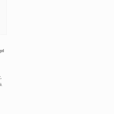
yıl
,
i.