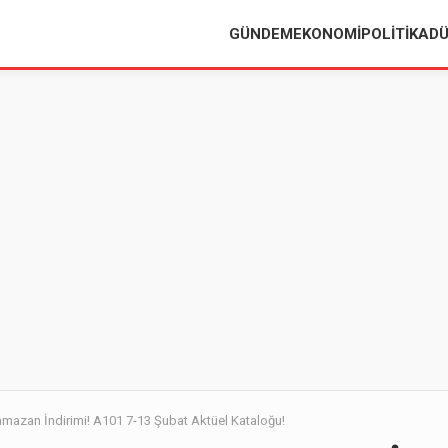
GÜNDEM
EKONOMI
POLITIKA
D
azan İndirimi! A101 7-13 Şubat Aktüel Kataloğu!