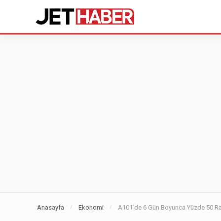
Anasayfa
Ekonomi
A101’de 6 Gün Boyunca Yüzde 50 Ram
/
/