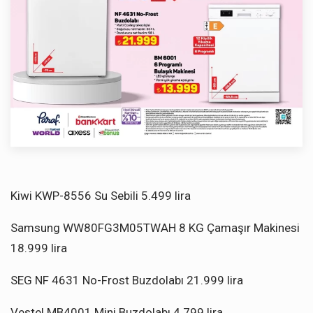
Kiwi KWP-8556 Su Sebili 5.499 lira
Samsung WW80FG3M05TWAH 8 KG Çamaşır Makinesi
18.999 lira
SEG NF 4631 No-Frost Buzdolabı 21.999 lira
Vestel MB4001 Mini Buzdolabı 4.799 lira