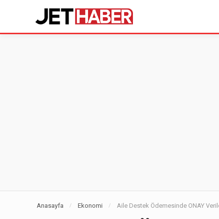
Anasayfa
Ekonomi
Aile Destek Ödemesinde ONAY Verild
/
/