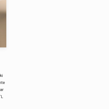
ki
hte
dar
TL