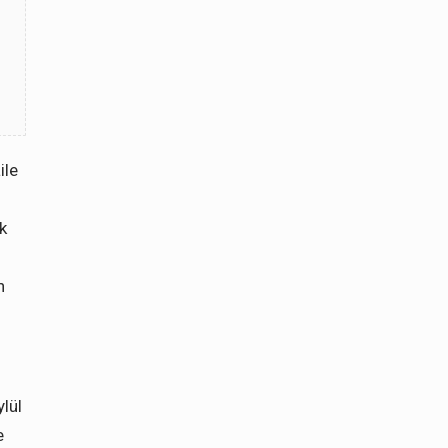
ile
k
n
ylül
e