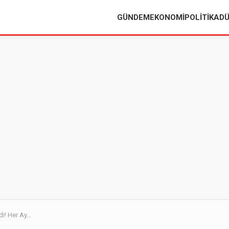
GÜNDEM
EKONOMI
POLITIKA
D
i! Her Ay…