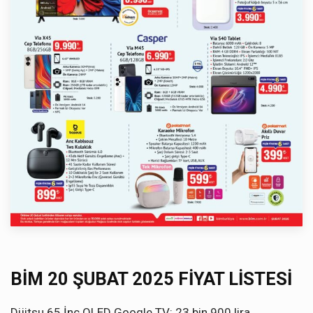
BİM 20 ŞUBAT 2025 FİYAT LİSTESİ
Dijitsu 65 İnç QLED Google TV: 23 bin 900 lira