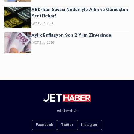
ABD-İran Savaşı Nedeniyle Altın ve Gümüşten
Yeni Rekor!
28 Şub 2026
Aylık Enflasyon Son 2 Yılın Zirvesinde!
27 Şub 2026
xvfdfvvbbvb
Facebook
Twitter
Instagram