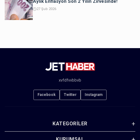
Aylık Enflasyon Son 2 Yılın Zirvesinde!
27 Şub 2026
xvfdfvvbbvb
Facebook
Twitter
Instagram
KATEGORILER
KURUMSAL