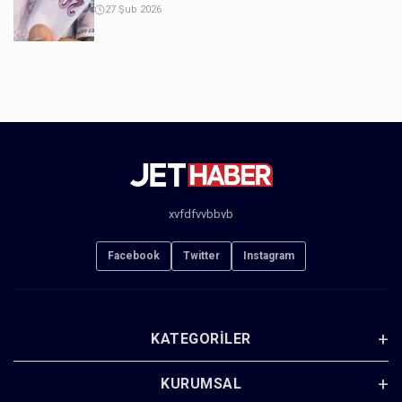
27 Şub 2026
xvfdfvvbbvb
Facebook
Twitter
Instagram
KATEGORILER
KURUMSAL