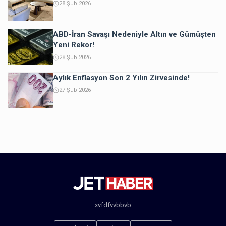
28 Şub 2026
ABD-İran Savaşı Nedeniyle Altın ve Gümüşten
Yeni Rekor!
28 Şub 2026
Aylık Enflasyon Son 2 Yılın Zirvesinde!
27 Şub 2026
xvfdfvvbbvb