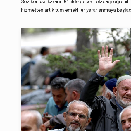
Söz konusu kararın 81 ilde geçerli olacağı öğrenili
hizmetten artık tüm emekliler yararlanmaya başlad