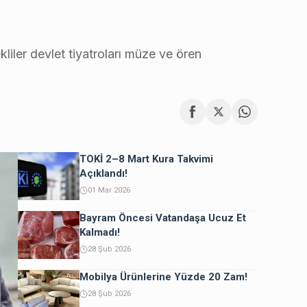
liler devlet tiyatroları müze ve ören
TOKİ 2–8 Mart Kura Takvimi
Açıklandı!
01 Mar 2026
Bayram Öncesi Vatandaşa Ucuz Et
Kalmadı!
28 Şub 2026
Mobilya Ürünlerine Yüzde 20 Zam!
28 Şub 2026