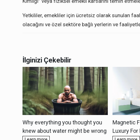
Kimliği” veya fiziksel emekli kartlarını temin etmele
Yetkililer, emekliler için ücretsiz olarak sunulan fa
olacağını ve özel sektöre bağlı yerlerin ve faaliyet