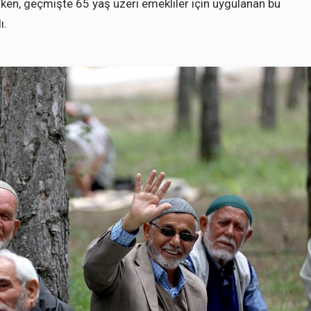
rken, geçmişte 65 yaş üzeri emekliler için uygulanan bu
ı.