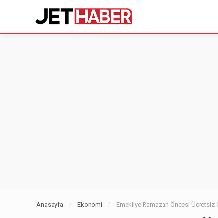
Anasayfa
Ekonomi
Emekliye Ramazan Öncesi Ücretsiz 
/
/