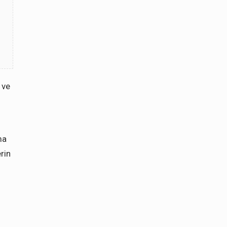
 ve
ma
rin