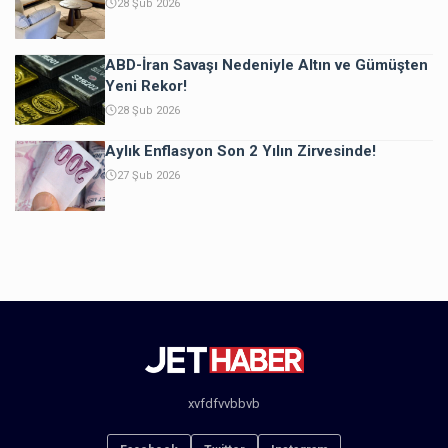
28 Şub 2026
ABD-İran Savaşı Nedeniyle Altın ve Gümüşten
Yeni Rekor!
28 Şub 2026
Aylık Enflasyon Son 2 Yılın Zirvesinde!
27 Şub 2026
xvfdfvvbbvb