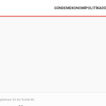
GÜNDEM
EKONOMI
POLITIKA
D
saplaması: En Az Yüzde 60…