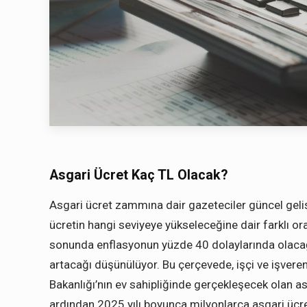
Asgari Ücret Kaç TL Olacak?
Asgari ücret zammına dair gazeteciler güncel gel
ücretin hangi seviyeye yükseleceğine dair farklı ora
sonunda enflasyonun yüzde 40 dolaylarında olacağı
artacağı düşünülüyor. Bu çerçevede, işçi ve işveren
Bakanlığı’nın ev sahipliğinde gerçekleşecek olan a
ardından 2025 yılı boyunca milyonlarca asgari ücre