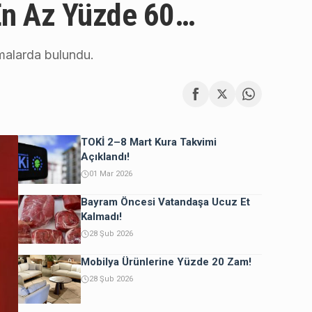
 En Az Yüzde 60…
amalarda bulundu.
TOKİ 2–8 Mart Kura Takvimi
Açıklandı!
01 Mar 2026
Bayram Öncesi Vatandaşa Ucuz Et
Kalmadı!
28 Şub 2026
Mobilya Ürünlerine Yüzde 20 Zam!
28 Şub 2026