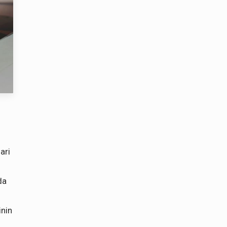
ari
da
inin