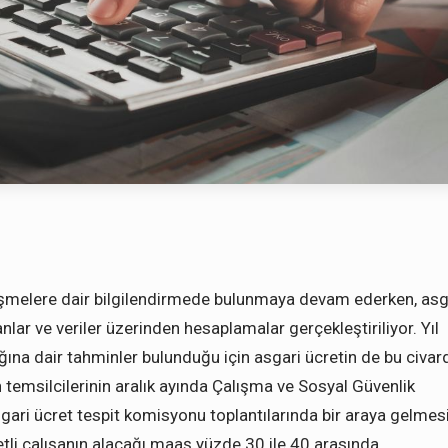
işmelere dair bilgilendirmede bulunmaya devam ederken, asg
nlar ve veriler üzerinden hesaplamalar gerçekleştiriliyor. Yıl
na dair tahminler bulunduğu için asgari ücretin de bu civar
 temsilcilerinin aralık ayında Çalışma ve Sosyal Güvenlik
sgari ücret tespit komisyonu toplantılarında bir araya gelmes
tli çalışanın alacağı maaş yüzde 30 ile 40 arasında