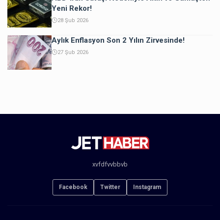
Yeni Rekor!
28 Şub 2026
Aylık Enflasyon Son 2 Yılın Zirvesinde!
27 Şub 2026
xvfdfvvbbvb
Facebook
Twitter
Instagram