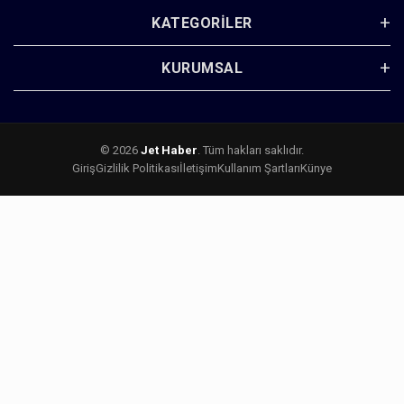
KATEGORILER
KURUMSAL
© 2026
Jet Haber
. Tüm hakları saklıdır.
Giriş
Gizlilik Politikası
İletişim
Kullanım Şartları
Künye