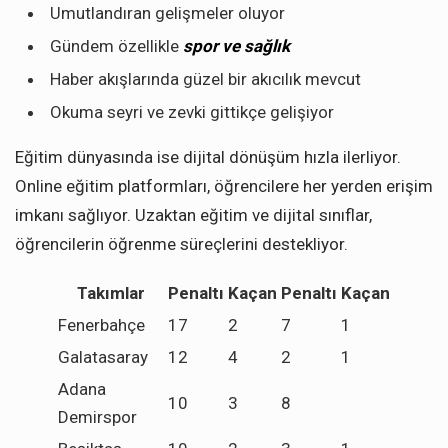
Umutlandıran gelişmeler oluyor
Gündem özellikle
spor ve sağlık
Haber akışlarında güzel bir akıcılık mevcut
Okuma seyri ve zevki gittikçe gelişiyor
Eğitim dünyasında ise dijital dönüşüm hızla ilerliyor.
Online eğitim platformları, öğrencilere her yerden erişim
imkanı sağlıyor. Uzaktan eğitim ve dijital sınıflar,
öğrencilerin öğrenme süreçlerini destekliyor.
Takımlar
Penaltı
Kaçan
Penaltı
Kaçan
Fenerbahçe
17
2
7
1
Galatasaray
12
4
2
1
Adana
10
3
8
Demirspor