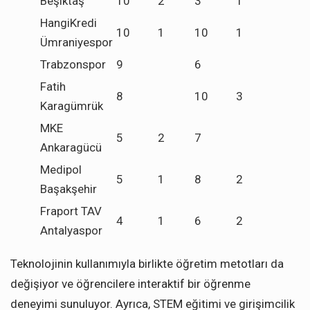
Beşiktaş
10
2
3
1
HangiKredi
10
1
10
1
Ümraniyespor
Trabzonspor
9
6
Fatih
8
10
3
Karagümrük
MKE
5
2
7
Ankaragücü
Medipol
5
1
8
2
Başakşehir
Fraport TAV
4
1
6
2
Antalyaspor
Teknolojinin kullanımıyla birlikte öğretim metotları da
değişiyor ve öğrencilere interaktif bir öğrenme
deneyimi sunuluyor. Ayrıca, STEM eğitimi ve girişimcilik