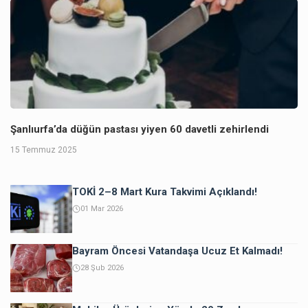
Şanlıurfa’da düğün pastası yiyen 60 davetli zehirlendi
15 Temmuz 2025
TOKİ 2–8 Mart Kura Takvimi Açıklandı!
01 Mar 2026
Bayram Öncesi Vatandaşa Ucuz Et Kalmadı!
28 Şub 2026