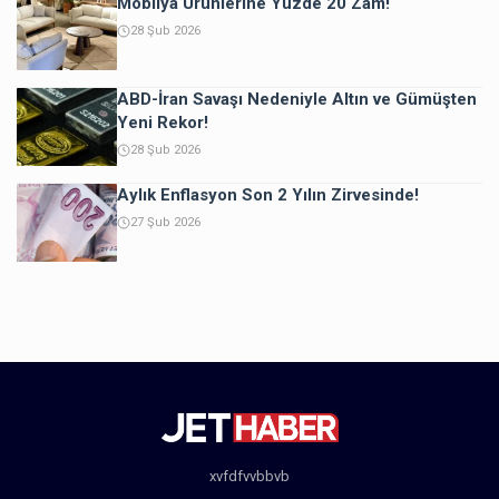
Mobilya Ürünlerine Yüzde 20 Zam!
28 Şub 2026
ABD-İran Savaşı Nedeniyle Altın ve Gümüşten
Yeni Rekor!
28 Şub 2026
Aylık Enflasyon Son 2 Yılın Zirvesinde!
27 Şub 2026
xvfdfvvbbvb