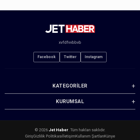
xvfdfvvbbvb
Facebook
Twitter
Instagram
KATEGORILER
KURUMSAL
© 2026
Jet Haber
. Tüm hakları saklıdır.
Giriş
Gizlilik Politikası
İletişim
Kullanım Şartları
Künye