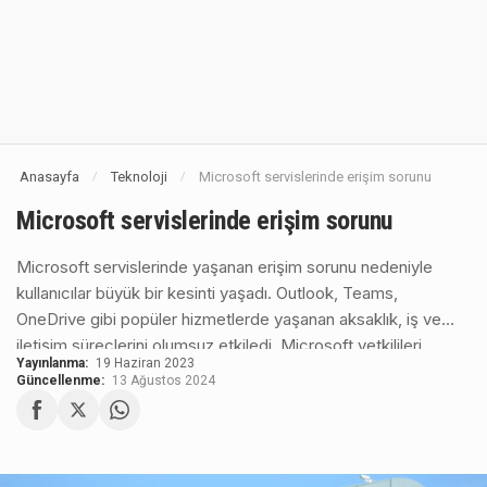
Anasayfa
Teknoloji
Microsoft servislerinde erişim sorunu
/
/
Microsoft servislerinde erişim sorunu
Microsoft servislerinde yaşanan erişim sorunu nedeniyle
kullanıcılar büyük bir kesinti yaşadı. Outlook, Teams,
OneDrive gibi popüler hizmetlerde yaşanan aksaklık, iş ve
iletişim süreçlerini olumsuz etkiledi. Microsoft yetkilileri,
Yayınlanma:
19 Haziran 2023
sorunun kökenini belirlemek ve hızlı bir şekilde çözüm
Güncellenme:
13 Ağustos 2024
üretmek için çalışmalara devam ediyor.