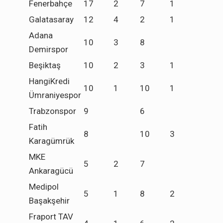
Fenerbahçe
17
2
7
1
Galatasaray
12
4
2
1
Adana
10
3
8
Demirspor
Beşiktaş
10
2
3
1
HangiKredi
10
1
10
1
Ümraniyespor
Trabzonspor
9
6
Fatih
8
10
3
Karagümrük
MKE
5
2
7
Ankaragücü
Medipol
5
1
8
2
Başakşehir
Fraport TAV