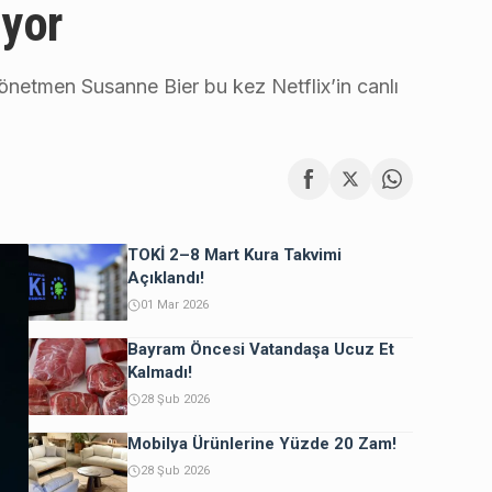
iyor
yönetmen Susanne Bier bu kez Netflix’in canlı
TOKİ 2–8 Mart Kura Takvimi
Açıklandı!
01 Mar 2026
Bayram Öncesi Vatandaşa Ucuz Et
Kalmadı!
28 Şub 2026
Mobilya Ürünlerine Yüzde 20 Zam!
28 Şub 2026