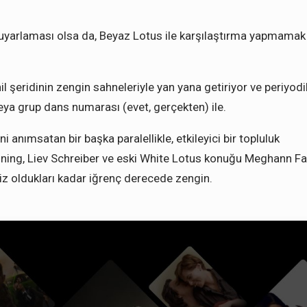
n uyarlaması olsa da, Beyaz Lotus ile karşılaştırma yapmamak
hil şeridinin zengin sahneleriyle yan yana getiriyor ve periyodi
i veya grup dans numarası (evet, gerçekten) ile.
 anımsatan bir başka paralellikle, etkileyici bir topluluk
nning, Liev Schreiber ve eski White Lotus konuğu Meghann F
siz oldukları kadar iğrenç derecede zengin.