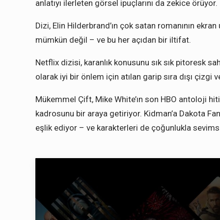
anlatıyı ilerleten görsel ipuçlarını da zekice örüyor.
Dizi, Elin Hilderbrand’ın çok satan romanının ekra
mümkün değil – ve bu her açıdan bir iltifat.
Netflix dizisi, karanlık konusunu sık sık pitoresk sa
olarak iyi bir önlem için atılan garip sıra dışı çizg
Mükemmel Çift, Mike White’ın son HBO antoloji hitini
kadrosunu bir araya getiriyor. Kidman’a Dakota Fa
eşlik ediyor – ve karakterleri de çoğunlukla sevim