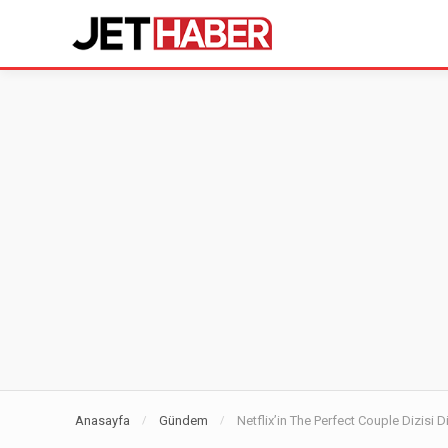
Anasayfa
Gündem
Netflix’in The Perfect Couple Dizisi 
/
/