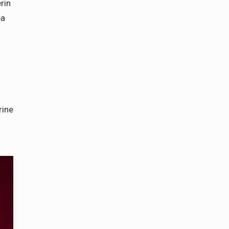
rin
pa
rine