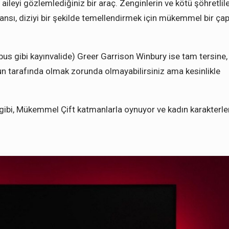
aileyi gözlemlediğiniz bir araç. Zenginlerin ve kötü şöhretlile
nsı, diziyi bir şekilde temellendirmek için mükemmel bir ça
bus gibi kayınvalide) Greer Garrison Winbury ise tam tersine,
nun tarafında olmak zorunda olmayabilirsiniz ama kesinlikle
gibi, Mükemmel Çift katmanlarla oynuyor ve kadın karakterle