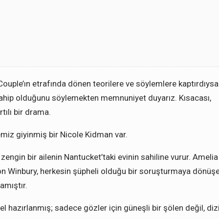
 Couple’ın etrafında dönen teorilere ve söylemlere kaptırdıysa
 sahip olduğunu söylemekten memnuniyet duyarız. Kısacası,
tılı bir drama.
temiz giyinmiş bir Nicole Kidman var.
ngin bir ailenin Nantucket’taki evinin sahiline vurur. Amelia
son Winbury, herkesin şüpheli olduğu bir soruşturmaya dönüş
amıştır.
l hazırlanmış; sadece gözler için güneşli bir şölen değil, diz