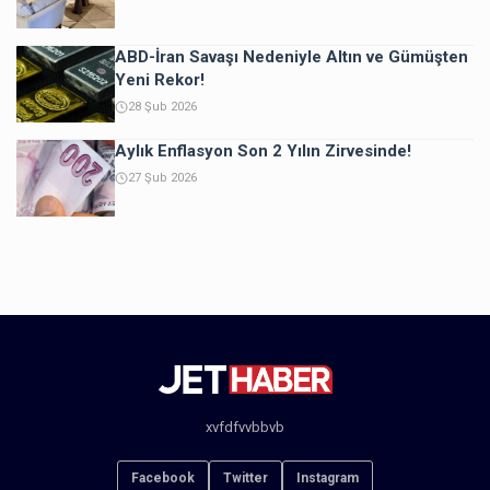
ABD-İran Savaşı Nedeniyle Altın ve Gümüşten
Yeni Rekor!
28 Şub 2026
Aylık Enflasyon Son 2 Yılın Zirvesinde!
27 Şub 2026
xvfdfvvbbvb
Facebook
Twitter
Instagram