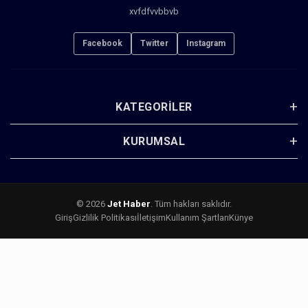
xvfdfvvbbvb
Facebook
Twitter
Instagram
KATEGORILER
KURUMSAL
© 2026
Jet Haber
. Tüm hakları saklıdır.
Giriş
Gizlilik Politikası
İletişim
Kullanım Şartları
Künye