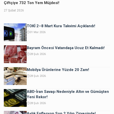
Çiftçiye 732 Ton Yem Müjdesi!
27 Şubat 2026
TOKİ 2–8 Mart Kura Takvimi Açıklandı!
01 Mar 2026
Bayram Öncesi Vatandaşa Ucuz Et Kalmadı!
28 Şub 2026
Mobilya Ürünlerine Yüzde 20 Zam!
28 Şub 2026
ABD-İran Savaşı Nedeniyle Altın ve Gümüşten
Yeni Rekor!
28 Şub 2026
Aylık Enflasyon Son 2 Yılın Zirvesinde!