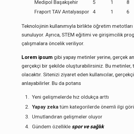
Medipol Başakşehir
5
1
8
Fraport TAV Antalyaspor
4
1
6
Teknolojinin kullanımıyla birlikte öğretim metotlar
sunuluyor. Ayrıca, STEM eğitimi ve girişimcilik pro
çalışmalara öncelik veriliyor.
Lorem ipsum
gibi yapay metinler yerine, gerçek a
gerçekçi bir şekilde oluşturabilirsiniz. Bu metinler
olacaktır. Sitenizi ziyaret eden kullanıcılar, gerçekçi
anlayabilirler. Bu da potans
Yeni gelişmelerde hız oldukça arttı
Yapay zeka
tüm kategorilerde önemli ilgi gör
Umutlandıran gelişmeler oluyor
Gündem özellikle
spor ve sağlık