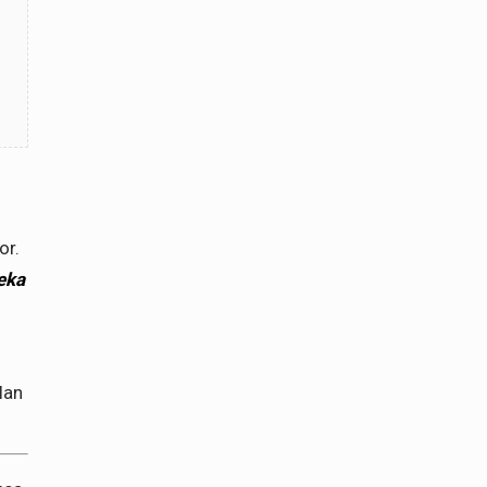
or.
eka
olan