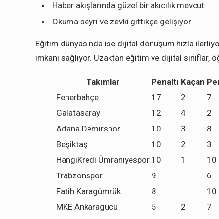
Haber akışlarında güzel bir akıcılık mevcut
Okuma seyri ve zevki gittikçe gelişiyor
Eğitim dünyasında ise dijital dönüşüm hızla ilerliyo
imkanı sağlıyor. Uzaktan eğitim ve dijital sınıflar, 
Takımlar
Penaltı
Kaçan
Pen
Fenerbahçe
17
2
7
Galatasaray
12
4
2
Adana Demirspor
10
3
8
Beşiktaş
10
2
3
HangiKredi Ümraniyespor
10
1
10
Trabzonspor
9
6
Fatih Karagümrük
8
10
MKE Ankaragücü
5
2
7