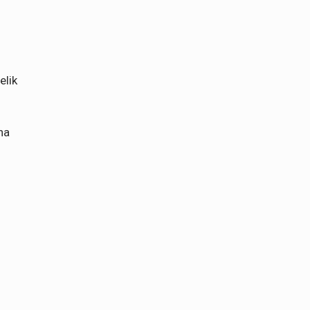
elik
ha