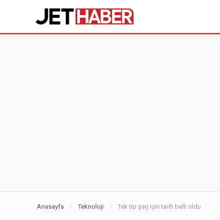
Anasayfa
Teknoloji
Tek tip şarj için tarih belli oldu
/
/