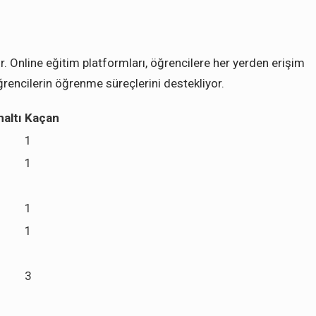
r. Online eğitim platformları, öğrencilere her yerden erişim
öğrencilerin öğrenme süreçlerini destekliyor.
altı
Kaçan
1
1
1
1
3