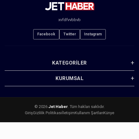
xvfdfvvbbvb
Facebook
Twitter
Instagram
KATEGORILER
KURUMSAL
© 2026
Jet Haber
. Tüm hakları saklıdır.
Giriş
Gizlilik Politikası
İletişim
Kullanım Şartları
Künye