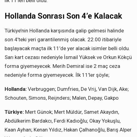
ilk 11’leri belli oldu.
Hollanda Sonrası Son 4’e Kalacak
Türkiye’nin Hollanda karşısında galip gelmesi halinde
son 4’teki yeri garantilenmiş olacak. 22.00 itibariyle
başlayacak maçta ilk 11’de yer alacak isimler belli oldu.
Sarı kart cezası nedeniyle İsmail Yüksek ve Orkun Kökçü
forma giyemeyecek. Merih Demiral ise 2 maç ceza
nedeniyle forma giyemeyecek. İlk 11’ler şöyle;
Hollanda:
Verbruggen; Dumfries, De Vrij, Van Dijk, Ake;
Schouten, Simons, Reijnders; Malen, Depay, Gakpo
Türkiye:
Mert Günok; Mert Müldür, Samet Akaydın,
Abdülkerim Bardakcı, Ferdi Kadıoğlu; Okay Yokuşlu,
Kaan Ayhan; Kenan Yıldız, Hakan Çalhanoğlu, Barış Alper