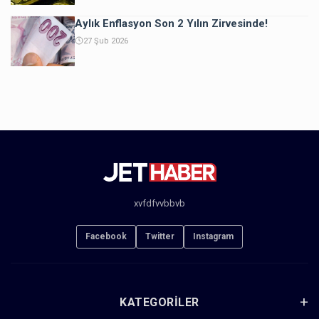
Aylık Enflasyon Son 2 Yılın Zirvesinde!
27 Şub 2026
xvfdfvvbbvb
Facebook
Twitter
Instagram
KATEGORILER