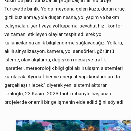
kesimde pilot sahada bir proje başlattık. Bu proje
Türkiye’de bir ilk. Yolda meydana gelen kaza, duran araç,
gizli buzlanma, yola düşen nesne, yol yapım ve bakım
çalışmaları, şerit veya yol kapama, seyahat hızı, konfor
ve zamanı etkileyen olaylar tespit edilerek yol
kullanıcılarına anlık bilgilendirme sağlayacağız. Yollara,
akıllı sinyalizasyon, kamera, yol sensörleri, görüntü
işleme, olay algılama, değişken mesaj ve trafik
işaretleri, meteorolojik bilgi gibi akıllı ulaşım sistemleri
kurulacak. Ayrıca fiber ve enerji altyapı kurulumları da
gerçekleştirilecek.” diyerek yeni sistemi aktaran
Uraloğlu, 23 Kasım 2023 tarihi itibariyle başlanan
projelerde önemli bir gelişmenin elde edildiğini söyledi.