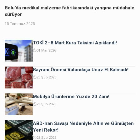
Bolu’da medikal malzeme fabrikasındaki yangına müdahale
sürüyor
15 Temmuz 2025
TOKİ 2–8 Mart Kura Takvimi Açıklandı!
01 Mar 2026
Bayram Öncesi Vatandaşa Ucuz Et Kalmadı!
28 Şub 2026
Mobilya Ürünlerine Yüzde 20 Zam!
28 Şub 2026
ABD-İran Savaşı Nedeniyle Altın ve Gümüşten
Yeni Rekor!
28 Şub 2026