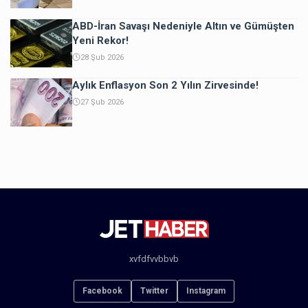
ABD-İran Savaşı Nedeniyle Altın ve Gümüşten
Yeni Rekor!
28 Şub 2026
Aylık Enflasyon Son 2 Yılın Zirvesinde!
27 Şub 2026
xvfdfvvbbvb
Facebook
Twitter
Instagram