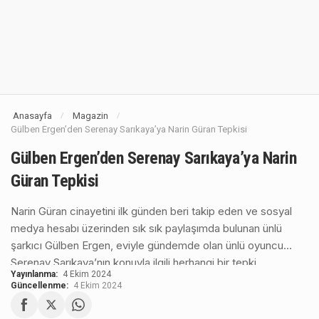
Anasayfa
Magazin
/
/
Gülben Ergen’den Serenay Sarıkaya’ya Narin Güran Tepkisi
Gülben Ergen’den Serenay Sarıkaya’ya Narin
Güran Tepkisi
Narin Güran cinayetini ilk günden beri takip eden ve sosyal
medya hesabı üzerinden sık sık paylaşımda bulunan ünlü
şarkıcı Gülben Ergen, eviyle gündemde olan ünlü oyuncu
Serenay Sarıkaya’nın konuyla ilgili herhangi bir tepki
Yayınlanma:
4 Ekim 2024
göstermemesine tepki çıktı.
Güncellenme:
4 Ekim 2024