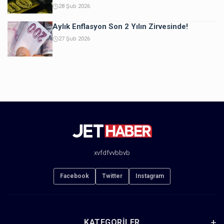
28 Şub 2026
Aylık Enflasyon Son 2 Yılın Zirvesinde!
27 Şub 2026
xvfdfvvbbvb
Facebook
Twitter
Instagram
KATEGORILER