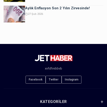
Aylık Enflasyon Son 2 Yılın Zirvesinde!
27 Şub 2026
xvfdfvvbbvb
Facebook
Twitter
Instagram
KATEGORILER