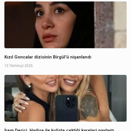
Kızıl Goncalar dizisinin Birgül’ü nişanlandı
15 Temmuz 2025
İrem Derici, Hadise ile kuliste çektiği kareleri paylaştı