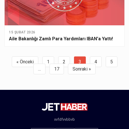
15 ŞUBAT 2026
Aile Bakanlığı Zamlı Para Yardımları IBAN’a Yattı!
« Önceki
1
2
3
4
5
Yazı
…
17
Sonraki »
sayfalaması
xvfdfvvbbvb