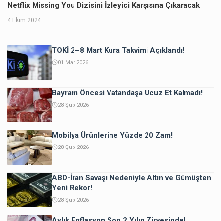
Netflix Missing You Dizisini İzleyici Karşısına Çıkaracak
4 Ekim 2024
TOKİ 2–8 Mart Kura Takvimi Açıklandı!
01 Mar 2026
Bayram Öncesi Vatandaşa Ucuz Et Kalmadı!
28 Şub 2026
Mobilya Ürünlerine Yüzde 20 Zam!
28 Şub 2026
ABD-İran Savaşı Nedeniyle Altın ve Gümüşten
Yeni Rekor!
28 Şub 2026
Aylık Enflasyon Son 2 Yılın Zirvesinde!