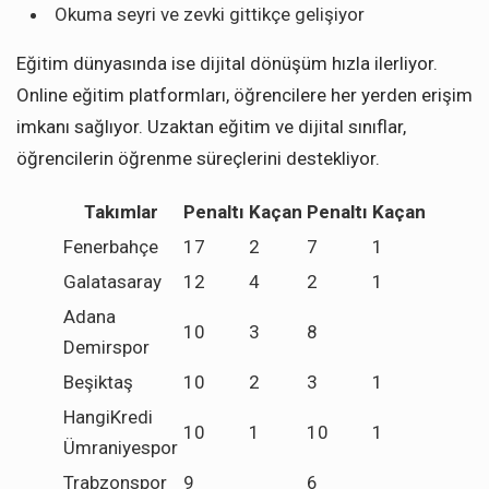
Okuma seyri ve zevki gittikçe gelişiyor
Eğitim dünyasında ise dijital dönüşüm hızla ilerliyor.
Online eğitim platformları, öğrencilere her yerden erişim
imkanı sağlıyor. Uzaktan eğitim ve dijital sınıflar,
öğrencilerin öğrenme süreçlerini destekliyor.
Takımlar
Penaltı
Kaçan
Penaltı
Kaçan
Fenerbahçe
17
2
7
1
Galatasaray
12
4
2
1
Adana
10
3
8
Demirspor
Beşiktaş
10
2
3
1
HangiKredi
10
1
10
1
Ümraniyespor
Trabzonspor
9
6