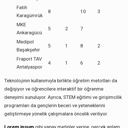
Fatih
8
10
3
Karagümrük
MKE
5
2
7
Ankaragücü
Medipol
5
1
8
2
Başakşehir
Fraport TAV
4
1
6
2
Antalyaspor
Teknolojinin kullanımıyla birlikte öğretim metotları da
değişiyor ve öğrencilere interaktif bir öğrenme
deneyimi sunuluyor. Ayrıca, STEM eğitimi ve girişimcilik
programları da gençlerin beceri ve yeteneklerini
geliştirmeye yönelik çalışmalara öncelik veriliyor.
Lorem ipsum
gibi yapay metinler yerine, gerçek anlam