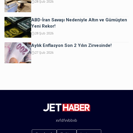
28 Şub 2026
ABD-İran Savaşı Nedeniyle Altın ve Gümüşten
Yeni Rekor!
28 Şub 2026
Aylık Enflasyon Son 2 Yılın Zirvesinde!
27 Şub 2026
xvfdfvvbbvb