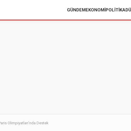
GÜNDEM
EKONOMI
POLITIKA
D
Paris Olimpiyatları’nda Destek