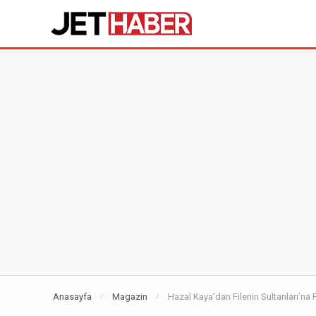
Anasayfa
Magazin
Hazal Kaya’dan Filenin Sultanları’na 
/
/