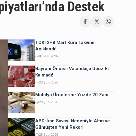
piyatları’nda Destek
TOKİ 2–8 Mart Kura Takvimi
Açıklandı!
01 Mar 2026
Bayram Öncesi Vatandaşa Ucuz Et
Kalmadı!
28 Şub 2026
Mobilya Ürünlerine Yüzde 20 Zam!
28 Şub 2026
ABD-İran Savaşı Nedeniyle Altın ve
Gümüşten Yeni Rekor!
28 Şub 2026