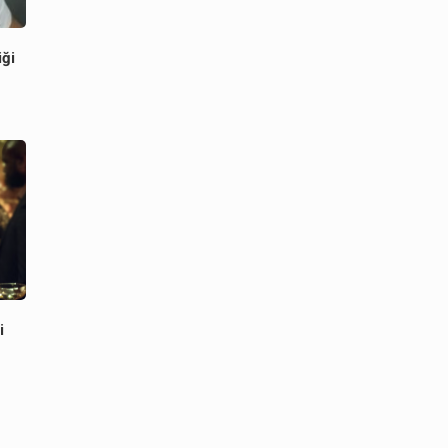
iği
i