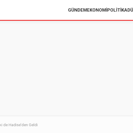
GÜNDEM
EKONOMI
POLITIKA
D
ki de Hadise’den Geldi