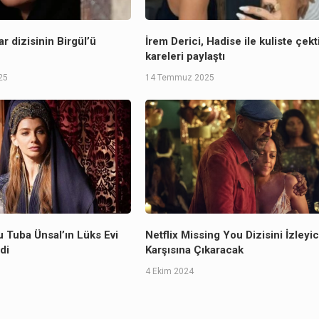
ar dizisinin Birgül’ü
İrem Derici, Hadise ile kuliste çekt
kareleri paylaştı
25
14 Temmuz 2025
 Tuba Ünsal’ın Lüks Evi
Netflix Missing You Dizisini İzleyic
di
Karşısına Çıkaracak
4 Ekim 2024