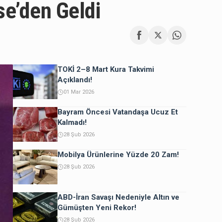
se’den Geldi
TOKİ 2–8 Mart Kura Takvimi
Açıklandı!
01 Mar 2026
Bayram Öncesi Vatandaşa Ucuz Et
Kalmadı!
28 Şub 2026
Mobilya Ürünlerine Yüzde 20 Zam!
28 Şub 2026
ABD-İran Savaşı Nedeniyle Altın ve
Gümüşten Yeni Rekor!
28 Şub 2026