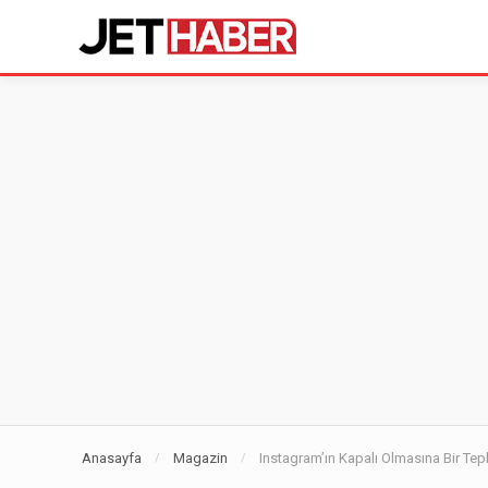
Anasayfa
Magazin
Instagram’ın Kapalı Olmasına Bir Tep
/
/