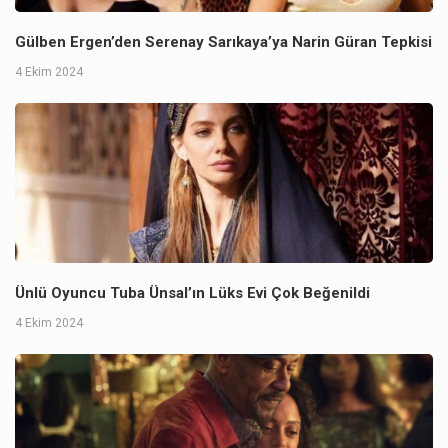
Gülben Ergen’den Serenay Sarıkaya’ya Narin Güran Tepkisi
4 Ekim 2024
Ünlü Oyuncu Tuba Ünsal’ın Lüks Evi Çok Beğenildi
4 Ekim 2024