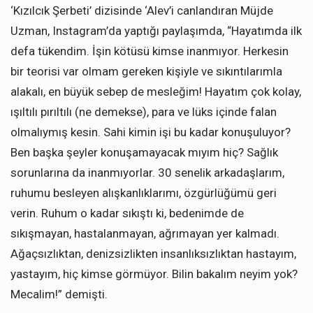
‘Kızılcık Şerbeti’ dizisinde ‘Alev’i canlandıran Müjde
Uzman, Instagram’da yaptığı paylaşımda, “Hayatımda ilk
defa tükendim. İşin kötüsü kimse inanmıyor. Herkesin
bir teorisi var olmam gereken kişiyle ve sıkıntılarımla
alakalı, en büyük sebep de mesleğim! Hayatım çok kolay,
ışıltılı pırıltılı (ne demekse), para ve lüks içinde falan
olmalıymış kesin. Sahi kimin işi bu kadar konuşuluyor?
Ben başka şeyler konuşamayacak mıyım hiç? Sağlık
sorunlarına da inanmıyorlar. 30 senelik arkadaşlarım,
ruhumu besleyen alışkanlıklarımı, özgürlüğümü geri
verin. Ruhum o kadar sıkıştı ki, bedenimde de
sıkışmayan, hastalanmayan, ağrımayan yer kalmadı.
Ağaçsızlıktan, denizsizlikten insanlıksızlıktan hastayım,
yastayım, hiç kimse görmüyor. Bilin bakalım neyim yok?
Mecalim!” demişti.