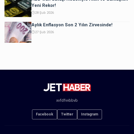
Yeni Rekor!
28 Şub 2026
Aylık Enflasyon Son 2 Yılın Zirvesinde!
27 Şub 2026
xvfdfvvbbvb
Facebook
Twitter
Instagram