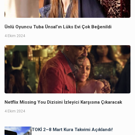
Ünlü Oyuncu Tuba Ünsal’ın Lüks Evi Çok Beğenildi
4 Ekim 2024
Netflix Missing You Dizisini İzleyici Karşısına Çıkaracak
4 Ekim 2024
TOKİ 2–8 Mart Kura Takvimi Açıklandı!