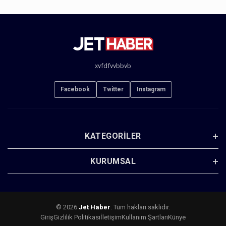
xvfdfvvbbvb
Facebook
Twitter
Instagram
KATEGORILER
KURUMSAL
© 2026
Jet Haber
. Tüm hakları saklıdır.
Giriş
Gizlilik Politikası
İletişim
Kullanım Şartları
Künye