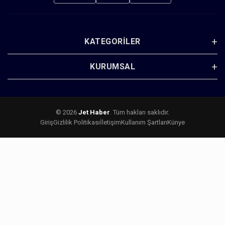
KATEGORILER
KURUMSAL
© 2026
Jet Haber
. Tüm hakları saklıdır.
Giriş
Gizlilik Politikası
İletişim
Kullanım Şartları
Künye