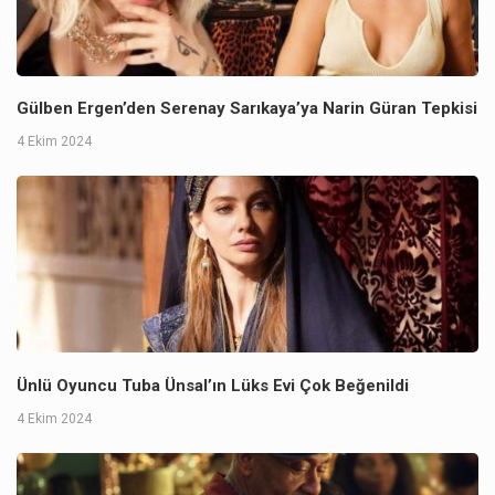
Gülben Ergen’den Serenay Sarıkaya’ya Narin Güran Tepkisi
4 Ekim 2024
Ünlü Oyuncu Tuba Ünsal’ın Lüks Evi Çok Beğenildi
4 Ekim 2024