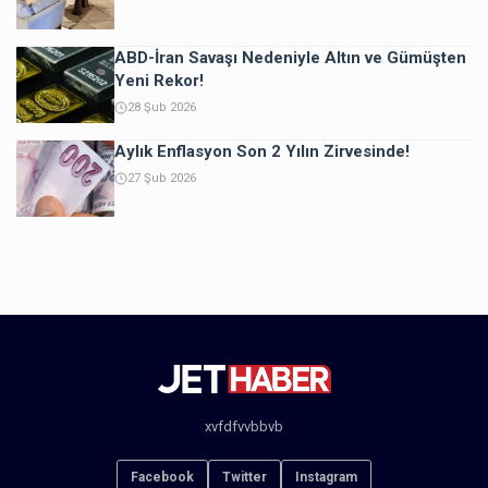
ABD-İran Savaşı Nedeniyle Altın ve Gümüşten
Yeni Rekor!
28 Şub 2026
Aylık Enflasyon Son 2 Yılın Zirvesinde!
27 Şub 2026
xvfdfvvbbvb
Facebook
Twitter
Instagram