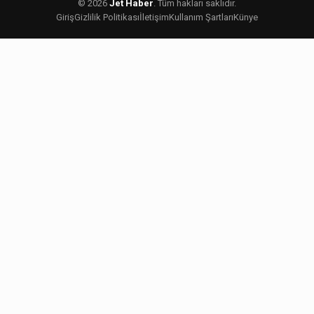
© 2026
Jet Haber
. Tüm hakları saklıdır.
Giriş
Gizlilik Politikası
İletişim
Kullanım Şartları
Künye