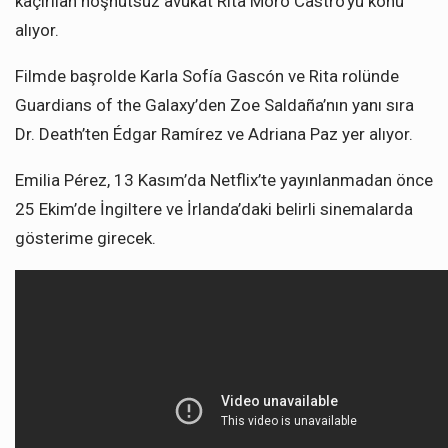
kaçırılan hoşnutsuz avukat Rita Moro Castro’yu konu
alıyor.
Filmde başrolde Karla Sofía Gascón ve Rita rolünde
Guardians of the Galaxy’den Zoe Saldaña’nın yanı sıra
Dr. Death’ten Édgar Ramírez ve Adriana Paz yer alıyor.
Emilia Pérez, 13 Kasım’da Netflix’te yayınlanmadan önce
25 Ekim’de İngiltere ve İrlanda’daki belirli sinemalarda
gösterime girecek.