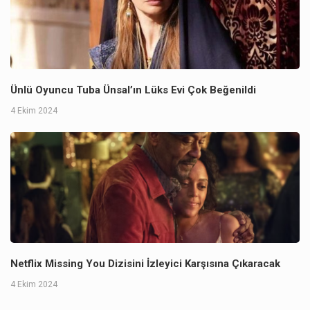
Ünlü Oyuncu Tuba Ünsal’ın Lüks Evi Çok Beğenildi
4 Ekim 2024
Netflix Missing You Dizisini İzleyici Karşısına Çıkaracak
4 Ekim 2024