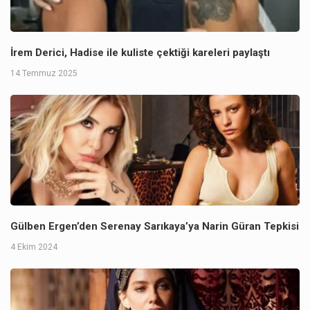
İrem Derici, Hadise ile kuliste çektiği kareleri paylaştı
14 Temmuz 2025
Gülben Ergen’den Serenay Sarıkaya’ya Narin Güran Tepkisi
4 Ekim 2024