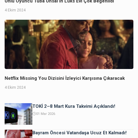
Ünlü Oyuncu Tuba Ünsal’ın Lüks Evi Çok Beğenildi
4 Ekim 2024
Netflix Missing You Dizisini İzleyici Karşısına Çıkaracak
4 Ekim 2024
TOKİ 2–8 Mart Kura Takvimi Açıklandı!
01 Mar 2026
Bayram Öncesi Vatandaşa Ucuz Et Kalmadı!