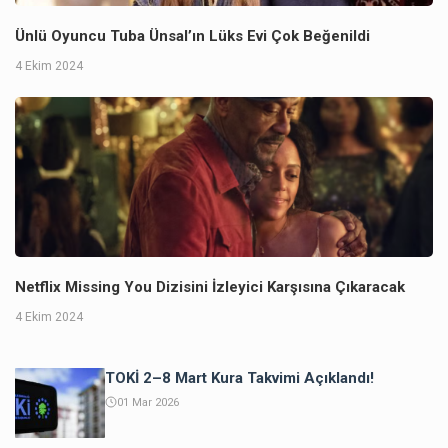
Ünlü Oyuncu Tuba Ünsal’ın Lüks Evi Çok Beğenildi
4 Ekim 2024
Netflix Missing You Dizisini İzleyici Karşısına Çıkaracak
4 Ekim 2024
TOKİ 2–8 Mart Kura Takvimi Açıklandı!
01 Mar 2026