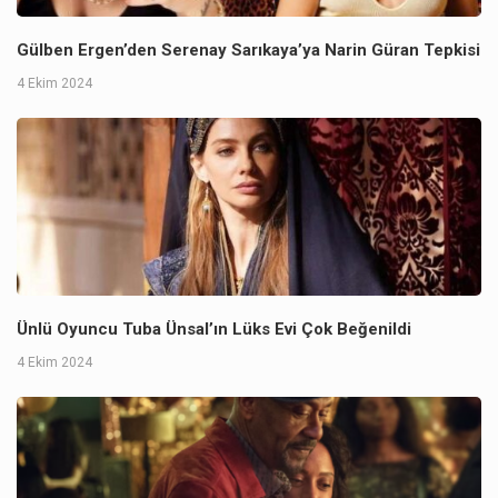
Gülben Ergen’den Serenay Sarıkaya’ya Narin Güran Tepkisi
4 Ekim 2024
Ünlü Oyuncu Tuba Ünsal’ın Lüks Evi Çok Beğenildi
4 Ekim 2024