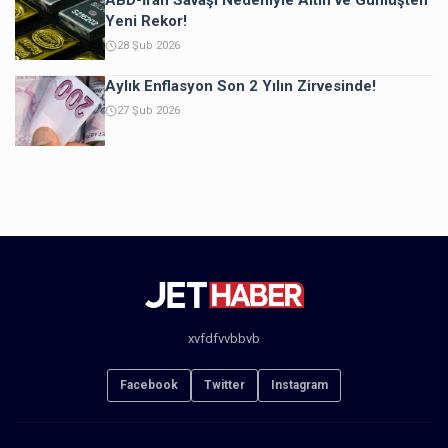
ABD-İran Savaşı Nedeniyle Altın ve Gümüşten
Yeni Rekor!
28 Şub 2026
Aylık Enflasyon Son 2 Yılın Zirvesinde!
27 Şub 2026
xvfdfvvbbvb
Facebook
Twitter
Instagram