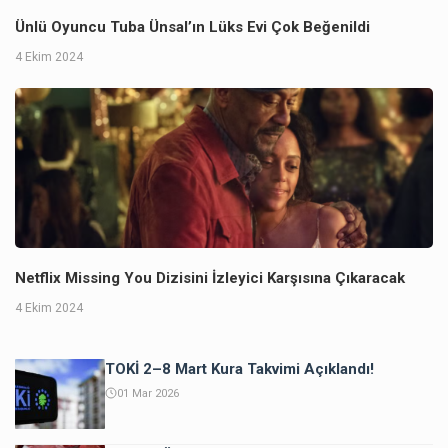
Ünlü Oyuncu Tuba Ünsal’ın Lüks Evi Çok Beğenildi
4 Ekim 2024
Netflix Missing You Dizisini İzleyici Karşısına Çıkaracak
4 Ekim 2024
TOKİ 2–8 Mart Kura Takvimi Açıklandı!
01 Mar 2026