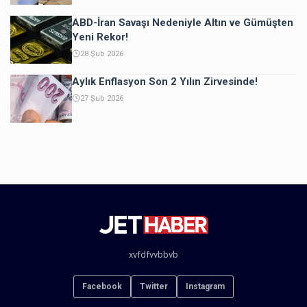
ABD-İran Savaşı Nedeniyle Altın ve Gümüşten
Yeni Rekor!
28 Şub 2026
Aylık Enflasyon Son 2 Yılın Zirvesinde!
27 Şub 2026
xvfdfvvbbvb
Facebook
Twitter
Instagram