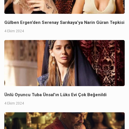
Gülben Ergen’den Serenay Sarıkaya’ya Narin Güran Tepkisi
4 Ekim 2024
Ünlü Oyuncu Tuba Ünsal’ın Lüks Evi Çok Beğenildi
4 Ekim 2024